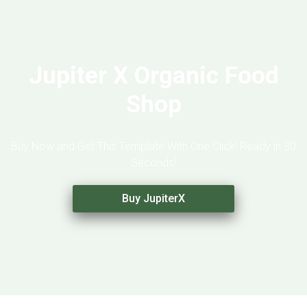
Jupiter X Organic Food
Shop
Buy Now and Get This Template With One Click! Ready in 30
Seconds!
Buy JupiterX