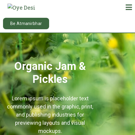
Be Atmanirbhar
12
/ 100
Organic Jam &
Pickles
Lorem ipsum is placeholder text
commonly used in the graphic, print,
and publishing industries for
previewing layouts and visual
mockups.