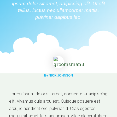
ipsum dolor sit amet, adipiscing elit. Ut elit
tellus, luctus nec ullamcorper mattis,
pulvinar dapibus leo.
By NICK JOHNSON
Lorem ipsum dolor sit amet, consectetur adipiscing
elit. Vivamus quis arcu est. Quisque posuere est
arcu, id hendrerit orci pulvinar id. Cras egestas
metus sit amet felis accumsan, vitae placerat libero