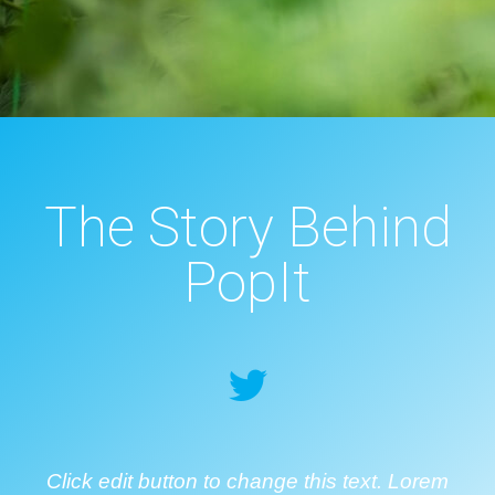
The Story Behind
PopIt
Click edit button to change this text. Lorem